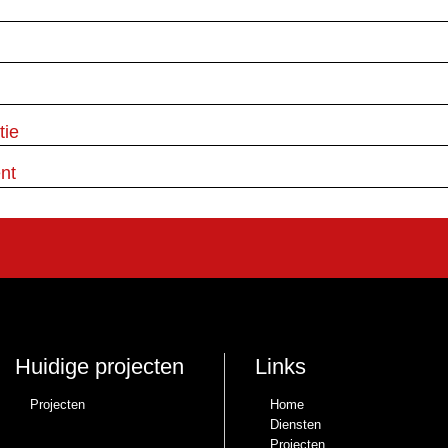
tie
nt
Huidige projecten
Links
Projecten
Home
Diensten
Projecten